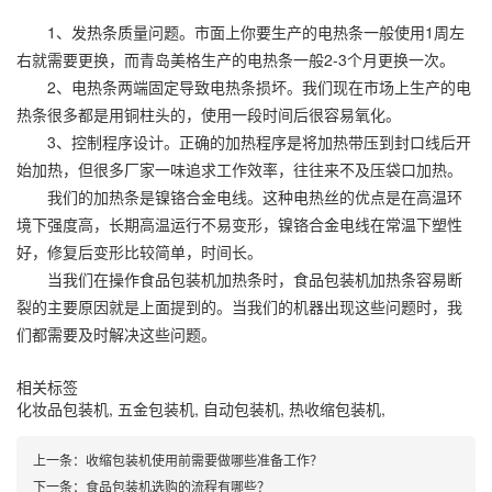
1、发热条质量问题。市面上你要生产的电热条一般使用1周左
右就需要更换，而青岛美格生产的电热条一般2-3个月更换一次。
2、电热条两端固定导致电热条损坏。我们现在市场上生产的电
热条很多都是用铜柱头的，使用一段时间后很容易氧化。
3、控制程序设计。正确的加热程序是将加热带压到封口线后开
始加热，但很多厂家一味追求工作效率，往往来不及压袋口加热。
我们的加热条是镍铬合金电线。这种电热丝的优点是在高温环
境下强度高，长期高温运行不易变形，镍铬合金电线在常温下塑性
好，修复后变形比较简单，时间长。
当我们在操作食品包装机加热条时，食品包装机加热条容易断
裂的主要原因就是上面提到的。当我们的机器出现这些问题时，我
们都需要及时解决这些问题。
相关标签
化妆品包装机
,
五金包装机
,
自动包装机
,
热收缩包装机
,
上一条：
收缩包装机使用前需要做哪些准备工作？
下一条：
食品包装机选购的流程有哪些？