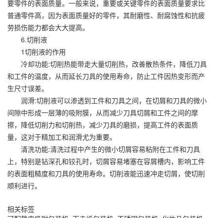
要零件的表面质量。一般来说，重要或关键零件的表面质量要求比
普通零件高，因为表面质量好的零件，其耐磨性、耐腐蚀性和抗疲
劳损伤能力都会大大提高。
6.切削液
1切削液的作用
冷却功能:切削热能带走大量切削热，改善散热条件，降低刀具
和工件的温度，从而延长刀具的使用寿命，防止工件因热变形而产
生尺寸误差。
润滑:切削液可以渗透到工件和刀具之间，在切屑和刀具的微小
间隙中形成一层薄的吸附膜，从而减少刀具切屑和工件之间的摩
擦，降低切削力和切削热，减少刀具的磨损，提高工件的表面质
量，这对于精加工和润滑尤为重要。
清洗功能:清洗过程中产生的微小切屑容易粘附在工件和刀具
上，特别是钻深孔和铰孔时，切屑容易堵塞在容屑槽内，影响工件
的表面粗糙度和刀具的使用寿命。切削液能迅速冲走切屑，使切削
顺利进行。
相关标签